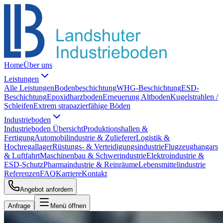
Home
Über uns
Leistungen
Alle Leistungen
Bodenbeschichtung
WHG-Beschichtung
ESD-
Beschichtung
Epoxidharzboden
Erneuerung Altboden
Kugelstrahlen /
Schleifen
Extrem strapazierfähige Böden
Industrieboden
Industrieboden Übersicht
Produktionshallen &
Fertigung
Automobilindustrie & Zulieferer
Logistik &
Hochregallager
Rüstungs- & Verteidigungsindustrie
Flugzeughangars
& Luftfahrt
Maschinenbau & Schwerindustrie
Elektroindustrie &
ESD-Schutz
Pharmaindustrie & Reinräume
Lebensmittelindustrie
Referenzen
FAQ
Karriere
Kontakt
Angebot anfordern
Anfrage
Menü öffnen